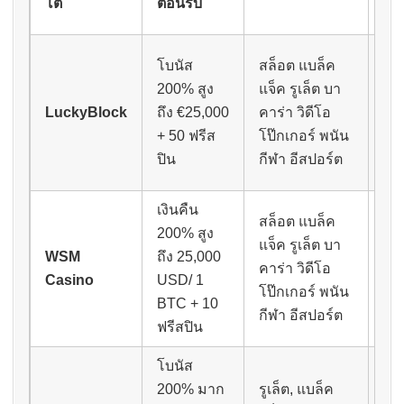
โต
ต้อนรับ
BT
โบนัส
สล็อต แบล็ค
BC
200% สูง
แจ็ค รูเล็ต บา
LI
LuckyBlock
ถึง €25,000
คาร่า วิดีโอ
LT
+ 50 ฟรีส
โป๊กเกอร์ พนัน
SH
ปิน
กีฬา อีสปอร์ต
US
เงินคืน
สล็อต แบล็ค
200% สูง
BT
แจ็ค รูเล็ต บา
WSM
ถึง 25,000
XR
คาร่า วิดีโอ
Casino
USD/ 1
LT
โป๊กเกอร์ พนัน
BTC + 10
TR
กีฬา อีสปอร์ต
ฟรีสปิน
โบนัส
200% มาก
รูเล็ต, แบล็ค
BT