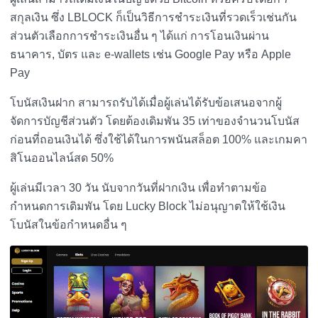
สกุลเงิน ซึ่ง LBLOCK ก็เป็นวิธีการชำระเงินที่รวดเร็วเช่นกัน
ส่วนตัวเลือกการชำระเงินอื่น ๆ ได้แก่ การโอนเงินผ่าน
ธนาคาร, บัตร และ e-wallets เช่น Google Pay หรือ Apple
Pay
โบนัสเงินฝาก สามารถรับได้เมื่อผู้เล่นได้รับข้อเสนอจากผู้
จัดการบัญชีส่วนตัว โดยต้องเดิมพัน 35 เท่าของจำนวนโบนัส
ก่อนที่ถอนเงินได้ ซึ่งใช้ได้ในการพนันสล็อต 100% และเกมคา
สิโนออนไลน์สด 50%
ผู้เล่นมีเวลา 30 วัน นับจากวันที่ฝากเงิน เพื่อทำตามข้อ
กำหนดการเดิมพัน โดย Lucky Block ไม่อนุญาตให้ใช้เงิน
โบนัสในข้อกำหนดอื่น ๆ