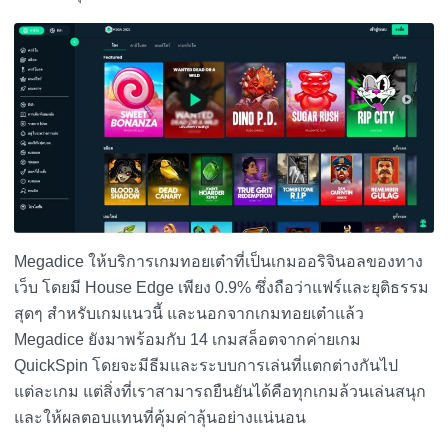
Megadice ให้บริการเกมทอยเต๋าที่เป็นเกมออริจินอลของทาง
เว็บ โดยมี House Edge เพียง 0.9% ซึ่งถือว่าแฟร์และยุติธรรม
สุดๆ สำหรับเกมแนวนี้ และนอกจากเกมทอยเต๋าแล้ว
Megadice ยังมาพร้อมกับ 14 เกมสล็อตจากค่ายเกม
QuickSpin โดยจะมีธีมและระบบการเล่นที่แตกต่างกันไป
แต่ละเกม แต่สิ่งที่เราสามารถยืนยันได้คือทุกเกมล้วนเล่นสนุก
และให้ผลตอบแทนที่คุ้มค่าลุ้นอย่างแน่นอน