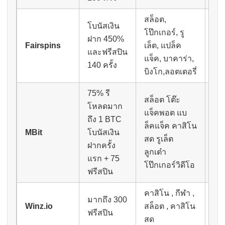
สล็อต,
โบนัสเงิน
โป๊กเกอร์, รู
BT
ฝาก 450%
Fairspins
เล็ต, แปล็ค
US
และฟรีสปิน
แจ็ค, บาคาร่า,
D
140 ครั้ง
บิงโก,ลอตเตอรี่
75% รี
สล็อต โต๊ะ
โหลดมาก
แจ็คพอต แบ
ถึง 1 BTC
ล็คแจ็ค คาสิโน
MBit
โบนัสเงิน
BT
สด รูเล็ต
ฝากครั้ง
ลูกเต๋า
แรก + 75
โป๊กเกอร์วิดีโอ
ฟรีสปิน
คาสิโน , กีฬา ,
มากถึง 300
Winz.io
สล็อต , คาสิโน
BT
ฟรีสปิน
สด