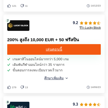
14/12/23
121
11
9.2
รีวิว Lucky Block
200% สูงถึง 10,000 EUR + 50 ฟรีสปิน
เล่นตอนนี้
เกมคาสิโนออนไลน์มากกว่า 5,000 เกม
เดิมพันกีฬาออนไลน์กว่า 35 รายการ
ขั้นตอนการลงทะเบียนรวดเร็วมาก
ศึกษาเพิ่มเติม
14/06/23
279
13
9.3