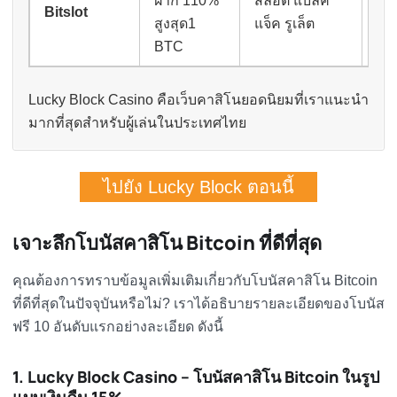
ฝาก 110%
สล็อต แบล็ค
Bitslot
BT
สูงสุด1
แจ็ค รูเล็ต
BTC
Lucky Block Casino คือเว็บคาสิโนยอดนิยมที่เราแนะนำ
มากที่สุดสำหรับผู้เล่นในประเทศไทย
ไปยัง Lucky Block ตอนนี้
เจาะลึก
โบนัสคาสิโน Bitcoin
ที่ดีที่สุด
คุณต้องการทราบข้อมูลเพิ่มเติมเกี่ยวกับโบนัสคาสิโน Bitcoin
ที่ดีที่สุดในปัจจุบันหรือไม่? เราได้อธิบายรายละเอียดของโบนัส
ฟรี 10 อันดับแรกอย่างละเอียด ดังนี้
1. Lucky Block Casino –
โบนัสคาสิโน Bitcoin
ในรูป