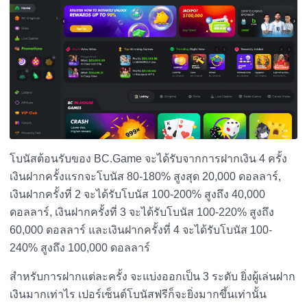
โบนัสต้อนรับของ BC.Game จะได้รับจากการฝากเงิน 4 ครั้ง
เงินฝากครั้งแรกจะโบนัส 80-180% สูงสุด 20,000 ดอลลาร์,
เงินฝากครั้งที่ 2 จะได้รับโบนัส 100-200% สูงถึง 40,000
ดอลลาร์, เงินฝากครั้งที่ 3 จะได้รับโบนัส 100-220% สูงถึง
60,000 ดอลลาร์ และเงินฝากครั้งที่ 4 จะได้รับโบนัส 100-
240% สูงถึง 100,000 ดอลลาร์
สำหรับการฝากแต่ละครั้ง จะแบ่งออกเป็น 3 ระดับ ยิ่งผู้เล่นฝาก
เงินมากเท่าไร เปอร์เซ็นต์โบนัสฟรีก็จะยิ่งมากขึ้นเท่านั้น