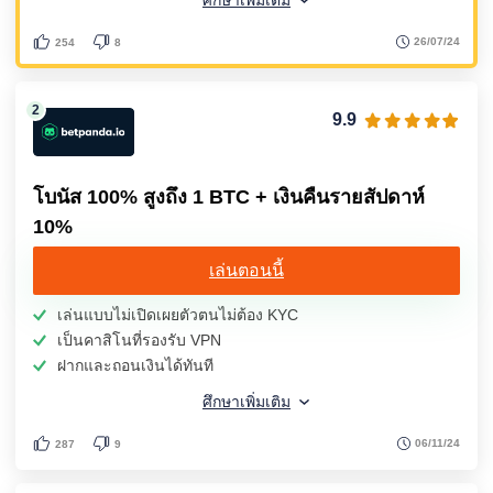
ศึกษาเพิ่มเติม
26/07/24
254
8
9.9
โบนัส 100% สูงถึง 1 BTC + เงินคืนรายสัปดาห์
10%
เล่นตอนนี้
เล่นแบบไม่เปิดเผยตัวตนไม่ต้อง KYC
เป็นคาสิโนที่รองรับ VPN
ฝากและถอนเงินได้ทันที
ศึกษาเพิ่มเติม
06/11/24
287
9