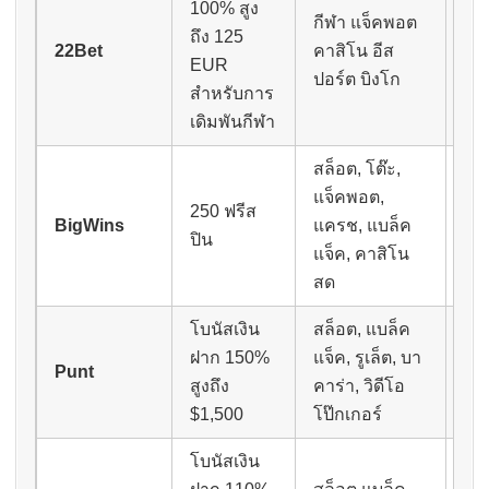
100% สูง
กีฬา แจ็คพอต
ถึง 125
22Bet
คาสิโน อีส
BT
EUR
ปอร์ต บิงโก
สำหรับการ
เดิมพันกีฬา
สล็อต, โต๊ะ,
แจ็คพอต,
250 ฟรีส
BigWins
แครช, แบล็ค
12
ปิน
แจ็ค, คาสิโน
สด
โบนัสเงิน
สล็อต, แบล็ค
ฝาก 150%
แจ็ค, รูเล็ต, บา
Punt
BT
สูงถึง
คาร่า, วิดีโอ
$1,500
โป๊กเกอร์
โบนัสเงิน