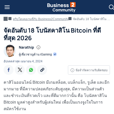
คริปโตเคอเรนซี่กับ Business2Community
จัดอันดับ 18 โบนัสคาสิโน Bitcoin ที่ดีที่สุด 2026
จัดอันดับ 18 โบนัสคาสิโน Bitcoin ที่ดี
ที่สุด 2026
Narathip
ผู้เชี่ยวชาญด้าน iGaming
อัปเดตล่าสุด
เมษายน 4, 2024
ข้อจำกัดความรับผิดชอบ
คาสิโนออนไลน์ Bitcoin มีเกมสล็อต, แบล็กแจ็ก, รูเล็ต และอีก
มากมาย ที่มีความปลอดภัยระดับสูงสุด, มีความเป็นส่วนตัว
และชำระเงินที่รวดเร็ว และที่ดีมากกว่านั้น คือ โบนัสคาสิโน
Bitcoin มูลค่าสูงสำหรับผู้เล่นใหม่ เพื่อเป็นแรงจูงใจในการ
สมัครใช้งาน