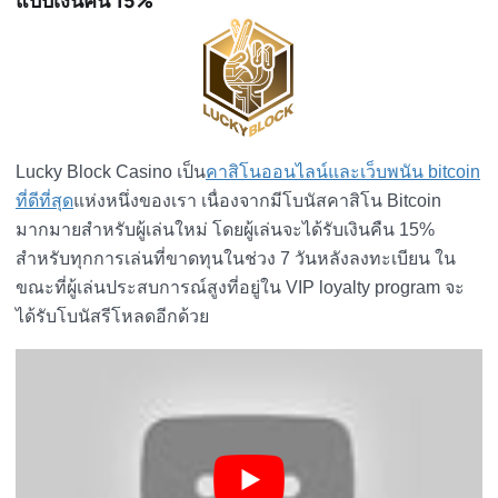
แบบเงินคืน 15%
Lucky Block Casino เป็น
คาสิโนออนไลน์และเว็บพนัน bitcoin
ที่ดีที่สุด
แห่งหนึ่งของเรา เนื่องจากมีโบนัสคาสิโน Bitcoin
มากมายสำหรับผู้เล่นใหม่ โดยผู้เล่นจะได้รับเงินคืน 15%
สำหรับทุกการเล่นที่ขาดทุนในช่วง 7 วันหลังลงทะเบียน ใน
ขณะที่ผู้เล่นประสบการณ์สูงที่อยู่ใน VIP loyalty program จะ
ได้รับโบนัสรีโหลดอีกด้วย