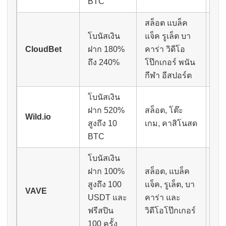
BTC
สล็อต แบล็ค
โบนัสเงิน
แจ็ค รูเล็ต บา
CloudBet
ฝาก 180%
คาร่า วิดีโอ
15
ถึง 240%
โป๊กเกอร์ พนัน
กีฬา อีสปอร์ต
โบนัสเงิน
BT
ฝาก 520%
สล็อต, โต๊ะ
Wild.io
LT
สูงถึง 10
เกม, คาสิโนสด
BN
BTC
โบนัสเงิน
ฝาก 100%
สล็อต, แบล็ค
BT
สูงถึง 100
แจ็ค, รูเล็ต, บา
VAVE
US
USDT และ
คาร่า และ
XR
ฟรีสปิน
วิดีโอโป๊กเกอร์
100 ครั้ง