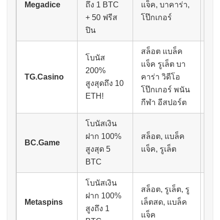
Megadice
ถึง 1 BTC
แจ็ค, บาคาร่า,
XR
+ 50 ฟรีส
โป๊กเกอร์
ปิน
สล็อต แบล็ค
โบนัส
BT
แจ็ค รูเล็ต บา
200%
XR
TG.Casino
คาร่า วิดีโอ
สูงสุดถึง 10
LT
โป๊กเกอร์ พนัน
ETH!
TR
กีฬา อีสปอร์ต
โบนัสเงิน
ฝาก 100%
สล็อต, แบล็ค
BC.Game
BT
สูงสุด 5
แจ็ค, รูเล็ต
BTC
โบนัสเงิน
สล็อต, รูเล็ต, รู
BT
ฝาก 100%
Metaspins
เล็ตสด, แบล็ค
DO
สูงถึง 1
แจ็ค
TR