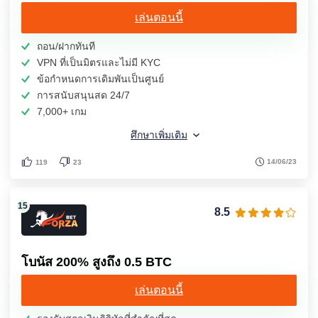
เล่นตอนนี้
ถอน/ฝากทันที
VPN ที่เป็นมิตรและไม่มี KYC
ข้อกำหนดการเดิมพันเป็นศูนย์
การสนับสนุนสด 24/7
7,000+ เกม
ศึกษาเพิ่มเติม
14/06/23
119
23
8.5
โบนัส 200% สูงถึง 0.5 BTC
เล่นตอนนี้