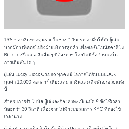
15% ของเงินขาดทุนรวมในช่วง 7 วันแรก จะคืนให้กับผู้เล่น
หากมีการติดต่อไปยังฝ่ายบริการลูกค้า เพื่อขอรับโบนัสคาสิโน
Bitcoin หรือสกุลเงินอื่น ๆ ที่ต้องการ โดยไม่มีข้อกำหนดใน
การเดิมพันใด ๆ
ผู้เล่น Lucky Block Casino ทุกคนมีโอกาสได้รับ LBLOCK
มูลค่า 10,000 ดอลลาร์ เพียงแค่ฝากเงินและเดิมพันบนเว็บแห่ง
นี้
สำหรับการรับโบนัส ผู้เล่นจะต้องลงทะเบียนบัญชี ซึ่งใช้เวลา
น้อยกว่า 30 วินาที เนื่องจากไม่มีกระบวนการ KYC ที่ต้องใช้
เวลานาน
ผู้เล่นสามารถเติมเงินในบัญชีด้วย Bitcoin หรือคริปโตอีก 7