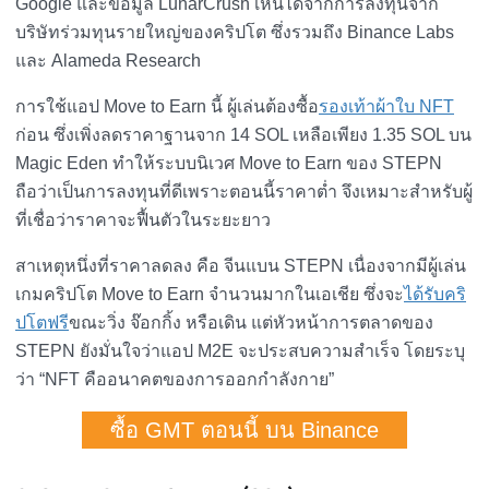
Google และข้อมูล LunarCrush เห็นได้จากการลงทุนจาก
บริษัทร่วมทุนรายใหญ่ของคริปโต ซึ่งรวมถึง Binance Labs
และ Alameda Research
การใช้แอป Move to Earn นี้ ผู้เล่นต้องซื้อ
รองเท้าผ้าใบ NFT
ก่อน ซึ่งเพิ่งลดราคาฐานจาก 14 SOL เหลือเพียง 1.35 SOL บน
Magic Eden ทำให้ระบบนิเวศ Move to Earn ของ STEPN
ถือว่าเป็นการลงทุนที่ดีเพราะตอนนี้ราคาต่ำ จึงเหมาะสำหรับผู้
ที่เชื่อว่าราคาจะฟื้นตัวในระยะยาว
สาเหตุหนึ่งที่ราคาลดลง คือ จีนแบน STEPN เนื่องจากมีผู้เล่น
เกมคริปโต Move to Earn จำนวนมากในเอเชีย ซึ่งจะ
ได้รับคริ
ปโตฟรี
ขณะวิ่ง จ๊อกกิ้ง หรือเดิน แต่หัวหน้าการตลาดของ
STEPN ยังมั่นใจว่าแอป M2E จะประสบความสำเร็จ โดยระบุ
ว่า “NFT คืออนาคตของการออกกำลังกาย”
ซื้อ GMT ตอนนี้ บน Binance