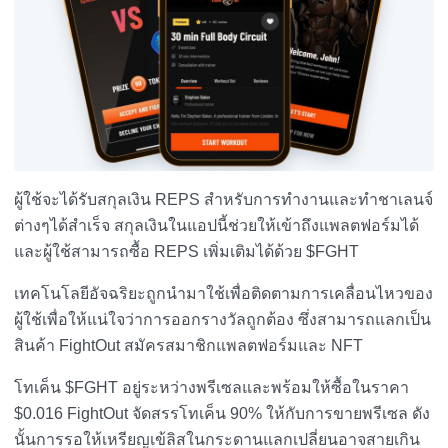
ผู้ใช้จะได้รับสกุลเงิน REPS สำหรับการทำงานและทำชาเลนจ์
ต่างๆได้สำเร็จ สกุลเงินในแอปนี้ช่วยให้เข้าถึงแพลตฟอร์มได้
และผู้ใช้สามารถซื้อ REPS เพิ่มเติมได้ด้วย $FGHT
เทคโนโลยีอัจฉริยะถูกนำมาใช้เพื่อติดตามการเคลื่อนไหวของ
ผู้ใช้เพื่อให้แน่ใจว่าการออกรางวัลถูกต้อง ซึ่งสามารถแลกเป็น
สินค้า FightOut สมัครสมาชิกแพลตฟอร์มและ NFT
โทเค็น $FGHT อยู่ระหว่างพรีเซลและพร้อมให้ซื้อในราคา
$0.016 FightOut จัดสรรโทเค็น 90% ให้กับการขายพรีเซล ดัง
นั้นการรอให้เหรียญเข้ลิสในกระดานแลกเปลี่ยนอาจสายเกิน