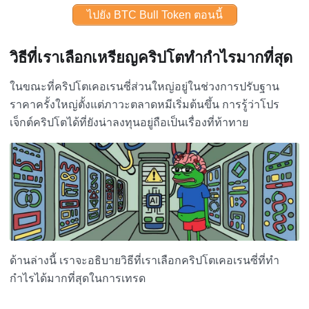
ไปยัง BTC Bull Token ตอนนี้
วิธีที่เราเลือกเหรียญคริปโตทำกำไรมากที่สุด
ในขณะที่คริปโตเคอเรนซี่ส่วนใหญ่อยู่ในช่วงการปรับฐาน
ราคาครั้งใหญ่ตั้งแต่ภาวะตลาดหมีเริ่มต้นขึ้น การรู้ว่าโปร
เจ็กต์คริปโตได้ที่ยังน่าลงทุนอยู่ถือเป็นเรื่องที่ท้าทาย
ด้านล่างนี้ เราจะอธิบายวิธีที่เราเลือกคริปโตเคอเรนซี่ที่ทำ
กำไรได้มากที่สุดในการเทรด