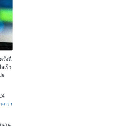
ั้งนี้
อเร็ว
le
24
นกว่า
กขนาน