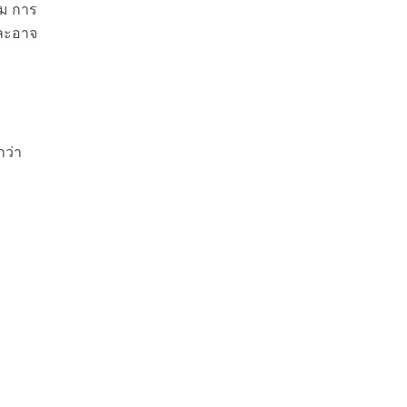
าม การ
และอาจ
กว่า