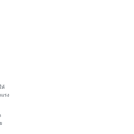
ให้
ำแรง
ก
ย