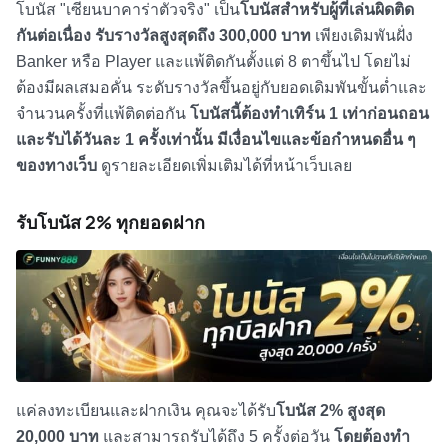
โบนัส "เซียนบาคาร่าตัวจริง" เป็น
โบนัสสำหรับผู้ที่เล่นผิดติด
กันต่อเนื่อง รับรางวัลสูงสุดถึง 300,000 บาท
เพียงเดิมพันฝั่ง
Banker หรือ Player และแพ้ติดกันตั้งแต่ 8 ตาขึ้นไป โดยไม่
ต้องมีผลเสมอคั่น ระดับรางวัลขึ้นอยู่กับยอดเดิมพันขั้นต่ำและ
จำนวนครั้งที่แพ้ติดต่อกัน
โบนัสนี้ต้องทำเทิร์น 1 เท่าก่อนถอน
และรับได้วันละ 1 ครั้งเท่านั้น มีเงื่อนไขและข้อกำหนดอื่น ๆ
ของทางเว็บ
ดูรายละเอียดเพิ่มเติมได้ที่หน้าเว็บเลย
รับโบนัส 2% ทุกยอดฝาก
แค่ลงทะเบียนและฝากเงิน คุณจะได้รับ
โบนัส 2% สูงสุด
20,000 บาท
และสามารถรับได้ถึง 5 ครั้งต่อวัน
โดยต้องทำ