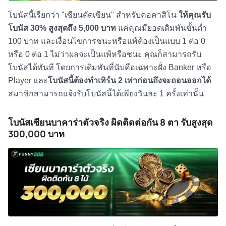
โบนัสนี้เรียกว่า "เซียนตัดเซียน" สำหรับคอคาสิโน
ให้คุณรับ
โบนัส 30% สูงสุดถึง 5,000 บาท
แค่คุณมียอดเดิมพันขั้นต่ำ
100 บาท และเงื่อนไขการชนะหรือแพ้ต้องเป็นแบบ 1 ต่อ 0
หรือ 0 ต่อ 1 ไม่ว่าผลจะเป็นแพ้หรือชนะ คุณก็สามารถรับ
โบนัสได้ทันที โดยการเดิมพันที่นับคือเฉพาะฝั่ง Banker หรือ
Player และ
โบนัสนี้ต้องทำเทิร์น 2 เท่าก่อนถึงจะถอนออกได้
สมาชิกสามารถแจ้งรับโบนัสนี้ได้เพียงวันละ 1 ครั้งเท่านั้น
โบนัสเซียนบาคาร่าตัวจริง ผิดติดต่อกัน 8 ตา รับสูงสุด
300,000 บาท