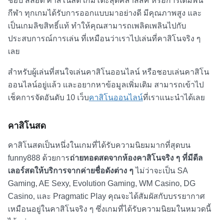
ชอบ สล็อต คาสิโนสด เกมโต๊ะสุดคลาสสิค หรือการเดิมพัน
กีฬา ทุกเกมได้รับการออกแบบมาอย่างดี มีคุณภาพสูง และ
เป็นเกมลิขสิทธิ์แท้ ทำให้คุณสามารถเพลิดเพลินไปกับ
ประสบการณ์การเล่น ที่เหมือนว่าเราไปเล่นที่คาสิโนจริง ๆ
เลย
สำหรับผู้เล่นที่สนใจเล่นคาสิโนออนไลน์ หรือชอบเล่นคาสิโน
ออนไลน์อยู่แล้ว และอยากหาข้อมูลเพิ่มเติม สามารถเข้าไป
เช็คการจัดอันดับ 10 เว็บ
คาสิโนออนไลน์
ที่เราแนะนำได้เลย
คาสิโนสด
คาสิโนสดเป็นหนึ่งในเกมที่ได้รับความนิยมมากที่สุดบน
funny888 ด้วยการ
ถ่ายทอดสดจากห้องคาสิโนจริง ๆ ที่มีดีล
เลอร์สดให้บริการจากค่ายชื่อดังต่าง ๆ
ไม่ว่าจะเป็น SA
Gaming, AE Sexy, Evolution Gaming, WM Casino, DG
Casino, และ Pragmatic Play คุณจะได้สัมผัสกับบรรยากาศ
เหมือนอยู่ในคาสิโนจริง ๆ ซึ่งเกมที่ได้รับความนิยมในหมวดนี้