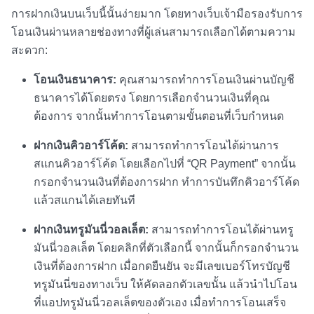
การฝากเงินบนเว็บนี้นั้นง่ายมาก โดยทางเว็บเจ้ามือรองรับการ
โอนเงินผ่านหลายช่องทางที่ผู้เล่นสามารถเลือกได้ตามความ
สะดวก:
โอนเงินธนาคาร:
คุณสามารถทำการโอนเงินผ่านบัญชี
ธนาคารได้โดยตรง โดยการเลือกจำนวนเงินที่คุณ
ต้องการ จากนั้นทำการโอนตามขั้นตอนที่เว็บกำหนด
ฝากเงินคิวอาร์โค้ด:
สามารถทำการโอนได้ผ่านการ
สแกนคิวอาร์โค้ด โดยเลือกไปที่ “QR Payment” จากนั้น
กรอกจำนวนเงินที่ต้องการฝาก ทำการบันทึกคิวอาร์โค้ด
แล้วสแกนได้เลยทันที
ฝากเงินทรูมันนี่วอลเล็ต:
สามารถทำการโอนได้ผ่านทรู
มันนี่วอลเล็ต โดยคลิกที่ตัวเลือกนี้ จากนั้นก็กรอกจำนวน
เงินที่ต้องการฝาก เมื่อกดยืนยัน จะมีเลขเบอร์โทรบัญชี
ทรูมันนี่ของทางเว็บ ให้คัดลอกตัวเลขนั้น แล้วนำไปโอน
ที่แอปทรูมันนี่วอลเล็ตของตัวเอง เมื่อทำการโอนเสร็จ