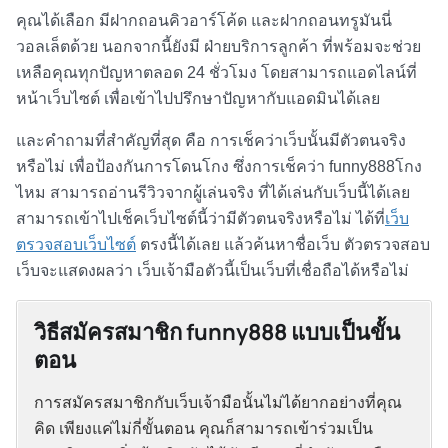
คุณได้เลือก มีฝากถอนคิวอาร์โค้ด และฝากถอนทรูมันนี่
วอลเล็ตด้วย นอกจากนี้ยังมี ฝ่ายบริการลูกค้า ที่พร้อมจะช่วย
เหลือคุณทุกปัญหาตลอด 24 ชั่วโมง โดยสามารถแอดไลน์ที่
หน้าเว็บไซต์ เพื่อเข้าไปปรึกษาปัญหากับแอดมินได้เลย
และคำถามที่สำคัญที่สุด คือ การเช็คว่าเว็บนั้นมีตัวตนจริง
หรือไม่ เพื่อป้องกันการโดนโกง ซึ่งการเช็คว่า funny888โกง
ไหม สามารถอ่านรีวิวจากผู้เล่นจริง ที่ได้เล่นกับเว็บนี้ได้เลย
สามารถเข้าไปเช็คเว็บไซต์นี้ว่ามีตัวตนจริงหรือไม่ ได้ที่
เว็บ
ตรวจสอบเว็บไซต์
ตรงนี้ได้เลย แล้วค้นหาชื่อเว็บ ตัวตรวจสอบ
เว็บจะแสดงผลว่า เว็บเจ้ามือตัวนี้เป็นเว็บที่เชื่อถือได้หรือไม่
วิธีสมัครสมาชิก funny888 แบบเป็นขั้น
ตอน
การสมัครสมาชิกกับเว็บเจ้ามือนั้นไม่ได้ยากอย่างที่คุณ
คิด เพียงแค่ไม่กี่ขั้นตอน คุณก็สามารถเข้าร่วมเป็น