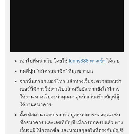
เข้าไปที่หน้าเว็บ โดยใช้
funny888 ทางเข้า
ได้เลย
กดที่ปุ่ม “สมัครสมาชิก” ที่มุมขวาบน
จากนั้นกรอกเบอร์โทร แล้วทางเว็บจะตรวจสอบว่า
เบอร์นี้มีการใช้งานไปแล้วหรือยัง หากยังไม่มีการ
ใช้งาน ทางเว็บจะนำคุณมาสู่หน้าเว็บสร้างบัญชีผู้
ใช้งานธนาคาร
ตั้งรหัสผ่าน และกรอกข้อมูลธนาคารของคุณ เช่น
ชื่อธนาคาร และเลขที่บัญชี เมื่อกรอกครบแล้ว ทาง
เว็บจะมีให้กรอกชื่อ และนามสกุลจริงที่ตรงกับบัญชี