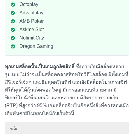
Octoplay
Advantplay
AMB Poker
Askme Slot
Nolimit City
Dragon Gaming
ทุกเกมสล็อตนั้นเป็นเกมถูกลิขสิทธิ์
ซึ่งทางเว็บมีสล็อตหลาย
รูปแบบ ไม่ว่าจะเป็นสล็อตคลาสสิกหรือวิดีโอสล็อต มีทั้งเกมที่
มีฟีเจอร์เจ๋ง ๆ และธีมสุดครีเอทีฟ แถมยังมีสล็อตโปรเกรสซีฟ
ที่ให้คุณได้ลุ้นแจ็คพอตใหญ่ มีการออกแบบที่สวยงาม มี
ฟีเจอร์โบนัสที่น่าสนใจ และหลายเกมมีอัตราการจ่ายเงิน
(RTP) ที่สูงกว่า 95% เกมสล็อตจึงเป็นอีกหนึ่งสิ่งที่ควรลองเมื่อ
เดิมพันคาสิโนออนไลน์กับเว็บตัวนี้
รูเล็ต