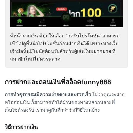
ที่หน้าฝากเงิน มีปุ่มให้เลือก “กดรับโปรโมชั่น” สามารถ
เข้าไปดูที่หน้าโปรโมชั่นก่อนฝากเงินได้ เพราะทางเว็บ
เจ้ามือนั้นมีโบนัสต้อนรับสำหรับผู้เล่นใหม่มากมาย ที่
สมาชิกใหม่ไม่ควรพลาด
การฝากและถอนเงินที่สล็อตfunny888
การทำธุรกรรมมีความง่ายดายและรวดเร็ว
ไม่ว่าคุณจะฝาก
หรือถอนเงิน ก็สามารถทำได้ผ่านช่องทางหลากหลายที่
เว็บไซต์รองรับ เรามาดูกันดีกว่าว่ามีวิธีไหนบ้าง
วิธีการฝากเงิน