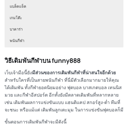
แบล็คแจ็ค
เกมโต๊ะ
บาคาร่า
พนันกีฬา
รูเล็ต
แบล็คแจ็ค
เกมโต๊ะ
บาคาร่า
พนันกีฬา
วิธีเดิมพันกีฬาบน funny888
เกมรูเล็ตเป็นอีกหนึ่งเกมที่ผู้เล่นสามารถเข้าร่วมได้ใน
สำหรับผู้ที่ชื่นชอบการเล่นเกมไพ่ แบล็คแจ็คบนเว็บนี้ก็
ในหมวดเกมโต๊ะ นอกจากเกมไพ่ยอดนิยมแล้วยังมีเกม
เกมบาคาร่า เป็นเกมไพ่ที่ได้รับความนิยมอย่างมากใน
สำหรับคอกีฬาที่ชอบเสี่ยงดวง ทางเว็บเจ้ามือเองก็มี
หมวดคาสิโนสด โดยการเล่นรูเล็ตกับดีลเลอร์สดจะ
ไม่ทำให้ผิดหวัง ด้วยกฎกติกาที่เข้าใจง่ายและมีหลาย
อีกหลากหลาย ไม่ว่าจะเป็นโป๊กเกอร์ หรือไฮโล ซึ่งเป็น
เอเชีย โดยความที่มีรูปแบบการเล่นที่หลากหลาย เล่น
บริการแทงกีฬา ที่มีหลากหลายกีฬาด้วยกัน ไม่ว่าจะเป็น
เว็บเจ้ามือนี้ยัง
มีส่วนของการเดิมพันกีฬาที่น่าสนใจอีกด้วย
ทำให้คุณได้สัมผัสกับความตื่นเต้นแบบเรียลไทม์ ไม่ว่า
ระดับให้เลือกเล่น โดยเป้าหมายของเกมคือการทำแต้ม
เกมเดิมพันที่เหมาะสำหรับผู้ที่ชื่นชอบความสนุกและ
ง่าย ไม่ซับซ้อน สามารถเล่นได้ทั้งแบบผู้เล่น (Player)
ฟุตบอล บาสเก็ตบอล เทนนิส และกีฬาอื่น ๆ ที่คุณ
สำหรับใครที่เป็นสายพนันกีฬา ที่นี่มีตัวเลือกมากมายให้คุณ
จะเป็นการวางเดิมพันตัวเลข สี หรือตำแหน่งที่ลูกเหล็ก
ให้ใกล้เคียงกับ 21 มากที่สุด ซึ่งผู้เล่นสามารถวางเดิมพัน
ความท้าทายจากเกมโต๊ะยอดนิยม
หรือเจ้ามือ (Banker) ซึ่งทำให้การเล่นไม่น่าเบื่อ และมี
สามารถเดิมพัน แทงบอลได้อย่างจุใจ และทางเราได้พบ
ได้เดิมพัน ทั้งกีฬายอดนิยมอย่าง ฟุตบอล บาสเกตบอล เทนนิส
จะตกลง ซึ่งสามารถเข้าไปเช็คเกมรูเล็ตได้ โดยเลือก
และแข่งกับดีลเลอร์ได้ โดยเลือกค่ายที่ชอบ และกด
โอกาสชนะมากขึ้น ทำให้เหมาะสำหรับผู้เล่นมือใหม่
ว่า หน้าเว็บสำหรับการเดิมพันกีฬาถูกออกแบบมาให้ใช้
มวย และกีฬาอีสปอร์ต อีกทั้งยังมีตลาดเดิมพันที่หลากหลาย
ค่ายเกมที่ชอบ แล้วคลิกเข้าไปเดิมพันรูเล็ตได้เลย
เข้าไปเดิมพันได้เลย
และมือเก๋า โดยสามารถเข้าไปอ่านเหตุผลเพิ่มเติมว่า
งานง่าย ทำให้คุณสามารถดูอัตราต่อรองและวางเดิมพัน
เช่น เดิมพันผลการแข่งขันแบบ แฮนดิแคป สกอร์สูง-ต่ำ ทีมที่
ทำไมบาคาร่าถึงเป็นการเดิมพันยอดนิยม
ได้อย่างรวดเร็ว
ได้ที่นี่เลย
จะชนะ หรือแม้แต่ เดิมพันลูกเตะมุม ในการแข่งขันฟุตบอลก็มี
ทางเราเองก็มีอีกบทความ
สำหรับผู้เล่นที่สนใจเดิมพันแบล็คแจ็คเว็บอื่น ๆ ทางเรา
รูเล็ตออนไลน์
ที่แนะนำเว็บ
เล่นรูเล็ตให้กับนักพนันที่ชื่นชอบการเล่นรูเล็ตโดยเฉพาะ
นั้นมีบทความแนะนำ 10 อันดับเว็บเล่น
และที่ funny888 คุณสามารถเลือกเล่นบาคาร่าในรูป
สำหรับตัวเลือกอื่น ๆ ในการแทงบอล ทางเราเองก็มี
แบล็คแจ็คออน
ขั้นตอนการเดิมพันกีฬาจะมีดังนี้
สามารถเข้าไปอ่านบทความของเราได้เลย
ไลน์
แบบคาสิโนสด ที่มีดีลเลอร์สดให้บริการตลอด 24 ชั่วโมง
บทความแนะนำเว็บ
ที่ให้คุณได้เข้าไปศึกษาและได้ลองเล่นกัน
แทงบอล
ให้ผู้เล่นได้เข้าไปลอง