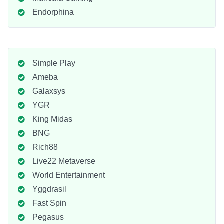
Endorphina
Simple Play
Ameba
Galaxsys
YGR
King Midas
BNG
Rich88
Live22 Metaverse
World Entertainment
Yggdrasil
Fast Spin
Pegasus