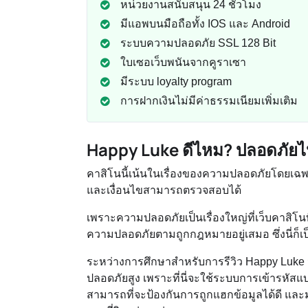
หน่วยงานสนับสนุน 24 ชั่วโมง
มีแอพบนมือถือทั้ง IOS และ Android
ระบบความปลอดภัย SSL 128 Bit
ใบเซอเว็บพนันจากคูราเซา
มีระบบ loyalty program
การฝากเงินไม่มีค่าธรรมเนียมเพิ่มเติม
Happy Luke ดีไหม? ปลอดภัย
คาสิโนนี้เน้นในเรื่องของความปลอดภัยโดยเฉพ
และเงื่อนไขสามารถตรวจสอบได้
เพราะความปลอดภัยเป็นเรื่องใหญ่ที่เว็บคาสิ
ความปลอดภัยตามถูกกฎหมายอยู่เสมอ ซึ่งนี่ก็เป็นส
ระหว่างการศึกษาสำหรับการรีวิว Happy Luke นี้ 
ปลอดภัยสูง เพราะที่นี่จะใช้ระบบการเข้ารหัสแ
สามารถที่จะป้องกันการถูกแฮกข้อมูลได้ดี และ