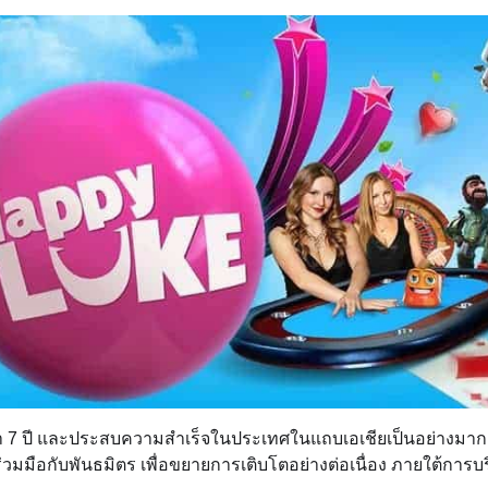
 7 ปี และประสบความสำเร็จในประเทศในแถบเอเชียเป็นอย่างมาก
่วมมือกับพันธมิตร เพื่อขยายการเติบโตอย่างต่อเนื่อง ภายใต้การบ