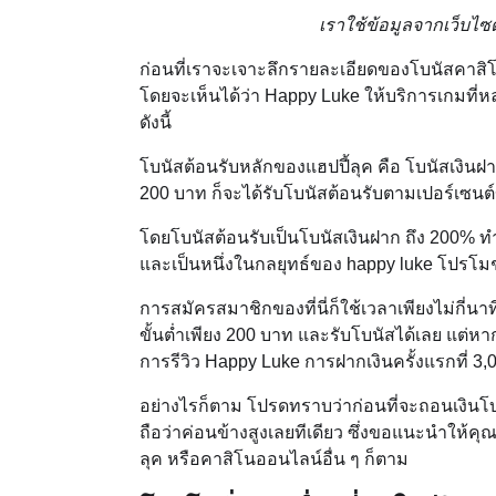
เราใช้ข้อมูลจากเว็บไ
ก่อนที่เราจะเจาะลึกรายละเอียดของโบนัสคาสิโน
โดยจะเห็นได้ว่า Happy Luke ให้บริการเกมที
ดังนี้
โบนัสต้อนรับหลักของแฮปปี้ลุค คือ โบนัสเงินฝา
200 บาท ก็จะได้รับโบนัสต้อนรับตามเปอร์เซนต์ข
โดยโบนัสต้อนรับเป็นโบนัสเงินฝาก ถึง 200% ทำใ
และเป็นหนึ่งในกลยุทธ์ของ happy luke โปรโมชั่นท
การสมัครสมาชิกของที่นี่ก็ใช้เวลาเพียงไม่กี่นา
ขั้นต่ำเพียง 200 บาท และรับโบนัสได้เลย แต่หา
การรีวิว Happy Luke การฝากเงินครั้งแรกที่ 3,
อย่างไรก็ตาม โปรดทราบว่าก่อนที่จะถอนเงินโบ
ถือว่าค่อนข้างสูงเลยทีเดียว ซึ่งขอแนะนำให้คุณศ
ลุค หรือคาสิโนออนไลน์อื่น ๆ ก็ตาม