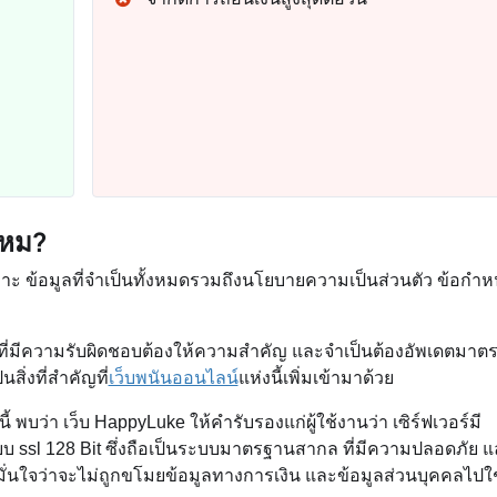
ไหม?
าะ ข้อมูลที่จำเป็นทั้งหมดรวมถึงนโยบายความเป็นส่วนตัว ข้อกำ
โนที่มีความรับผิดชอบต้องให้ความสำคัญ และจำเป็นต้องอัพเดตมาต
ิ่งที่สำคัญที่
เว็บพนันออนไลน์
แห่งนี้เพิ่มเข้ามาด้วย
พบว่า เว็บ HappyLuke ให้คำรับรองแก่ผู้ใช้งานว่า เซิร์ฟเวอร์มี
บบ ssl 128 Bit ซึ่งถือเป็นระบบมาตรฐานสากล ที่มีความปลอดภัย 
มั่นใจว่าจะไม่ถูกขโมยข้อมูลทางการเงิน และข้อมูลส่วนบุคคลไปใ