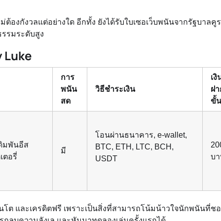
่ต้องกังวลแต่อย่างใด อีกทั้ง ยังได้รับใบเซอเว็บพนันจากรัฐบาลคู
รรมระดับสูง
y Luke
การ
เงิ
พนัน
วิธีชำระเงิน
ฝา
สด
ขั้
โอนผ่านธนาคาร, e-wallet,
ดิมพันอีส
20
BTC, ETH, LTC, BCH,
มี
เตอรี่
บา
USDT
นโต และเครดิตฟรี เพราะเป็นสิ่งที่สามารถโน้มน้าวใจนักพนันที่ช
มารถลบความลังเล และหันมาทดลองเล่นครั้งแรกได้