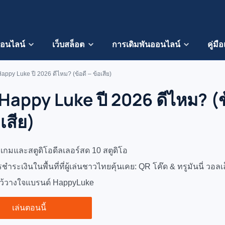
ออนไลน์
เว็บสล็อต
การเดิมพันออนไลน์
คู่ม
 Happy Luke ปี 2026 ดีไหม? (ข้อดี – ข้อเสีย)
ว Happy Luke ปี 2026 ดีไหม? (ข
อเสีย)
 เกมและสตูดิโอดีลเลอร์สด 10 สตูดิโอ
รชำระเงินในพื้นที่ที่ผู้เล่นชาวไทยคุ้นเคย: QR โค๊ด & ทรูมันนี่ วอลเ
ี่ไว้วางใจแบรนด์ HappyLuke
เล่นตอนนี้