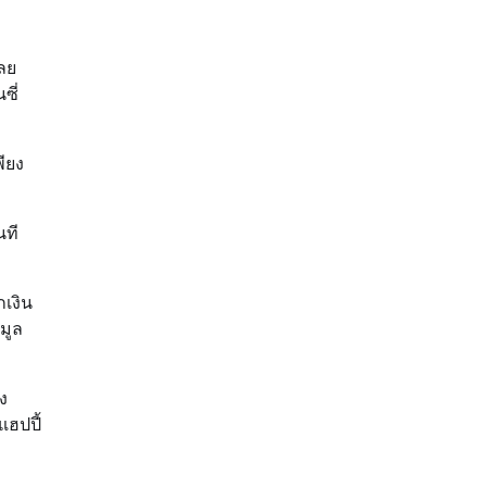
ลย
ซี่
ียง
นที
กเงิน
มูล
ง
แฮปปี้