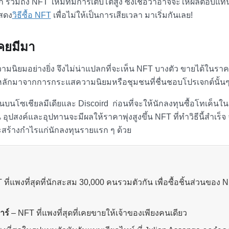
 รวมถึง NFT ใหม่ที่มีการเติบโตสูง ซึ่งเชื่อว่าอาจจะให้ผลตอบแทนท
แสดง
วิธีซื้อ NFT
เพื่อไม่ให้เป็นการเสียเวลา มาเริ่มกันเลย!
เคยมีมา
ความนิยมอย่างยิ่ง จึงไม่น่าแปลกที่จะเห็น NFT บางตัว ขายได้ในรา
ลักมาจากการกระแสความนิยมหรือชุมชนที่ชื่นชอบโปรเจกต์นั้น
บนโซเชียลมีเดียและ Discoird ก่อนที่จะให้นักลงทุนซื้อโทเค็นใน
ุปสงค์และอุปทานจะมีผลให้ราคาพุ่งสูงขึ้น NFT ที่ทำวิธีนี้สำเร็จ 
ร้างกำไรแก่นักลงทุนรายแรก ๆ ด้วย
ที่แพงที่สุด
ที่นักสะสม 30,000 คนรวมตัวกัน เพื่อซื้อชิ้นส่วนของ 
าร์
–
NFT ที่แพงที่สุด
ที่เคยขายให้เจ้าของเพียงคนเดียว