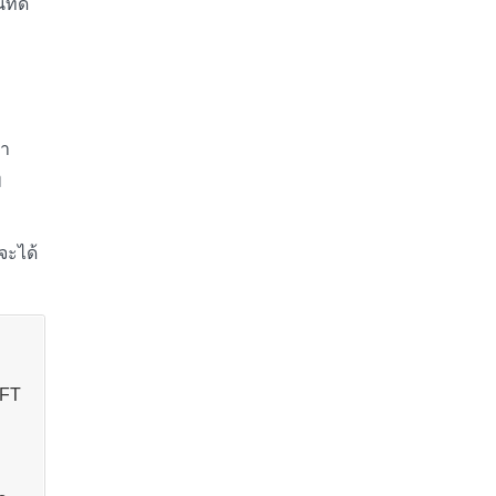
ี่ดี
คา
ๆ
จะได้
NFT