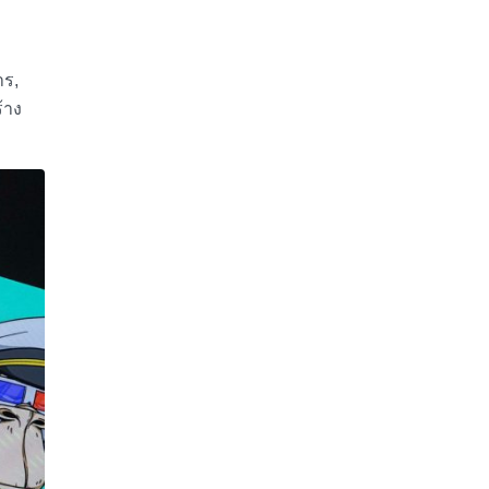
าร,
้าง