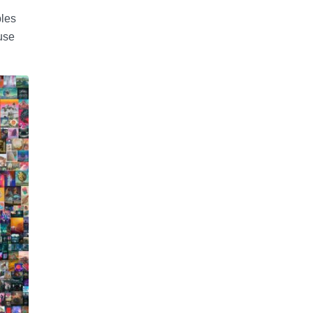
les
use