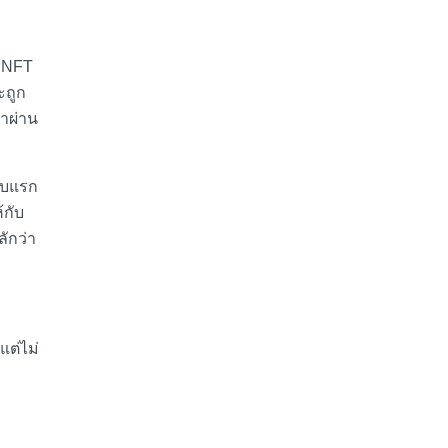
น NFT
ะถูก
ลาผ่าน
ดับแรก
้กับ
ักว่า
แต่ไม่