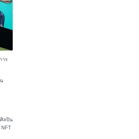
งการ
าน
ิลปิน
น NFT