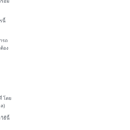
รือมี
นี้
ามารถ
กต้อง
ี่ โดย
คล)
ธีนี้