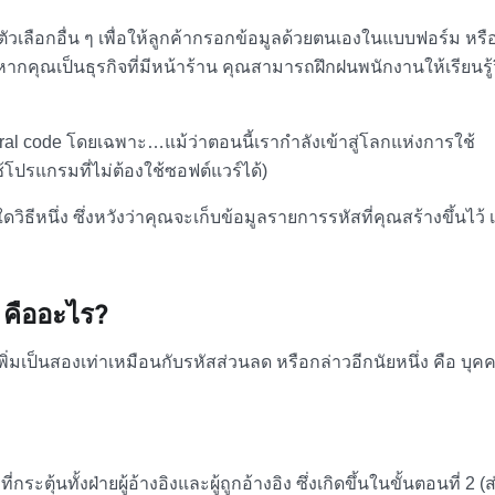
เลือกอื่น ๆ เพื่อให้ลูกค้ากรอกข้อมูลด้วยตนเองในแบบฟอร์ม หรื
คุณเป็นธุรกิจที่มีหน้าร้าน คุณสามารถฝึกฝนพนักงานให้เรียนรู้วิ
erral code โดยเฉพาะ…แม้ว่าตอนนี้เรากำลังเข้าสู่โลกแห่งการใช้
้โปรแกรมที่ไม่ต้องใช้ซอฟต์แวร์ได้)
ีใดวิธีหนึ่ง ซึ่งหวังว่าคุณจะเก็บข้อมูลรายการรหัสที่คุณสร้างขึ้นไว้ เ
 คืออะไร
?
ถูกเพิ่มเป็นสองเท่าเหมือนกับรหัสส่วนลด หรือกล่าวอีกนัยหนึ่ง คือ บุค
ี่กระตุ้นทั้งฝ่ายผู้อ้างอิงและผู้ถูกอ้างอิง ซึ่งเกิดขึ้นในขั้นตอนที่ 2 (ส