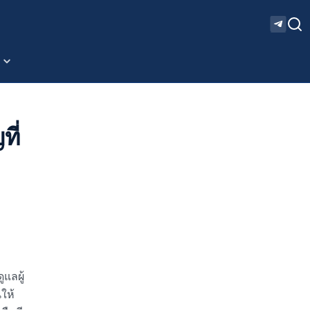
ี่
แลผู้
ให้