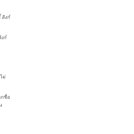
ลิงก์
ิงก์
ไม่
กชื่อ
น